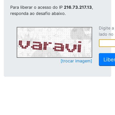
Para liberar o acesso
do IP
216.73.217.13
,
responda ao desafio abaixo.
Digite 
lado no
[trocar imagem]