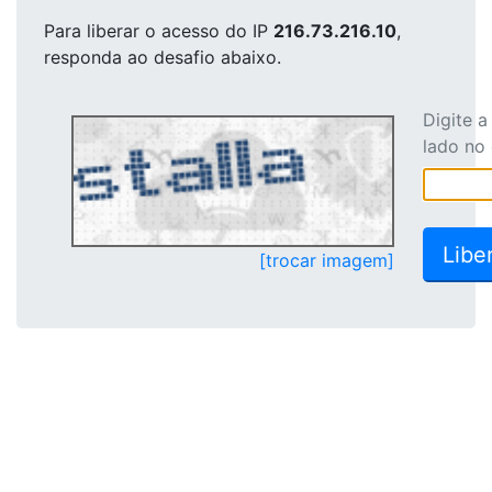
Para liberar o acesso
do IP
216.73.216.10
,
responda ao desafio abaixo.
Digite 
lado no
[trocar imagem]