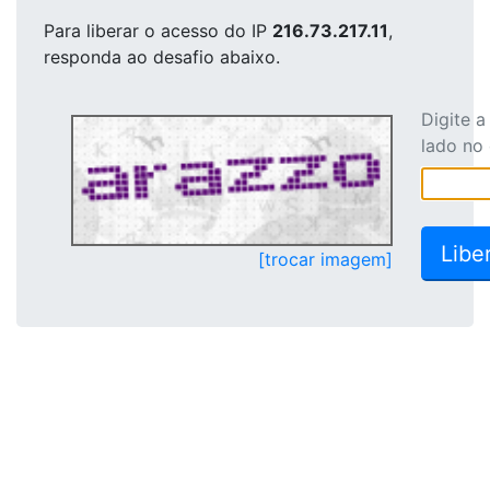
Para liberar o acesso
do IP
216.73.217.11
,
responda ao desafio abaixo.
Digite 
lado no
[trocar imagem]