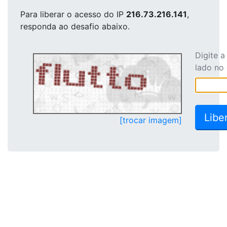
Para liberar o acesso
do IP
216.73.216.141
,
responda ao desafio abaixo.
Digite 
lado no
[trocar imagem]