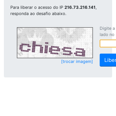
Para liberar o acesso
do IP
216.73.216.141
,
responda ao desafio abaixo.
Digite 
lado no
[trocar imagem]