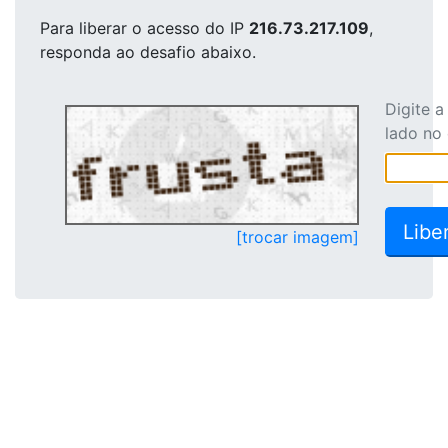
Para liberar o acesso
do IP
216.73.217.109
,
responda ao desafio abaixo.
Digite 
lado no
[trocar imagem]